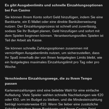
Es gibt Ausgabenlimits und schnelle Einzahlungsoptionen
bei Fun Casino
Sie können Ihrem Konto sofort Geld hinzufügen, indem Sie eine
Bankkarte, ein E-Wallet oder eine direkte Banküberweisung
nutzen. Der Einzahlungsprozess ist schnell und zuverlässig,
sodass Sie Ihr Budget planen, Geld hinzufügen und sofort mit
dem Spielen beginnen können. Verantwortungsvolles Spielen ist
Teil der Arbeit als Kasse.
Sie können schnelle Zahlungsoptionen zusammen mit
vernünftigen Ausgabenlimits nutzen, um sicherzustellen, dass
Ihr Spaß innerhalb der von Ihnen festgelegten Limits bleibt, wie
ein festgelegtes maximales Einzahlungslimit pro Tag oder pro
Woche.
Verschiedene Einzahlungswege, die zu Ihrem Tempo
passen
Karteneinzahlungen sind eine beliebte Wahl für eine einfache
Aufladung. Viele Spieler wählen schnelle Nachladungen wie €20
oder €50, um im Budget zu bleiben, und die Mindesteinzahlung
beträgt normalerweise €10. Wenn Sie lieber eine zusätzliche
Schicht zwischen Ihrem Bankkonto und Ihrem Casino-Spiel