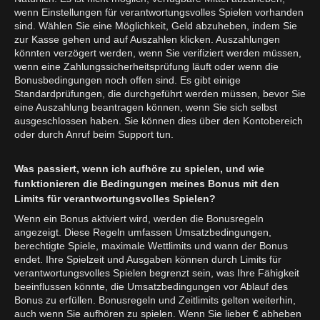
wenn Einstellungen für verantwortungsvolles Spielen vorhanden
sind. Wählen Sie eine Möglichkeit, Geld abzuheben, indem Sie
zur Kasse gehen und auf Auszahlen klicken. Auszahlungen
könnten verzögert werden, wenn Sie verifiziert werden müssen,
wenn eine Zahlungssicherheitsprüfung läuft oder wenn die
Bonusbedingungen noch offen sind. Es gibt einige
Standardprüfungen, die durchgeführt werden müssen, bevor Sie
eine Auszahlung beantragen können, wenn Sie sich selbst
ausgeschlossen haben. Sie können dies über den Kontobereich
oder durch Anruf beim Support tun.
Was passiert, wenn ich aufhöre zu spielen, und wie
funktionieren die Bedingungen meines Bonus mit den
Limits für verantwortungsvolles Spielen?
Wenn ein Bonus aktiviert wird, werden die Bonusregeln
angezeigt. Diese Regeln umfassen Umsatzbedingungen,
berechtigte Spiele, maximale Wettlimits und wann der Bonus
endet. Ihre Spielzeit und Ausgaben können durch Limits für
verantwortungsvolles Spielen begrenzt sein, was Ihre Fähigkeit
beeinflussen könnte, die Umsatzbedingungen vor Ablauf des
Bonus zu erfüllen. Bonusregeln und Zeitlimits gelten weiterhin,
auch wenn Sie aufhören zu spielen. Wenn Sie lieber € abheben