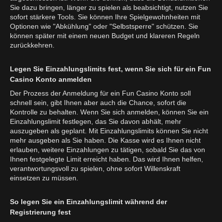
Sie dazu bringen, länger zu spielen als beabsichtigt, nutzen Sie
sofort stärkere Tools. Sie können Ihre Spielgewohnheiten mit
Optionen wie "Abkühlung" oder "Selbstsperre" schützen. Sie
können später mit einem neuen Budget und klareren Regeln
zurückkehren.
Legen Sie Einzahlungslimits fest, wenn Sie sich für ein Fun
Casino Konto anmelden
Der Prozess der Anmeldung für ein Fun Casino Konto soll
schnell sein, gibt Ihnen aber auch die Chance, sofort die
Kontrolle zu behalten. Wenn Sie sich anmelden, können Sie ein
Einzahlungslimit festlegen, das Sie davon abhält, mehr
auszugeben als geplant. Mit Einzahlungslimits können Sie nicht
mehr ausgeben als Sie haben. Die Kasse wird es Ihnen nicht
erlauben, weitere Einzahlungen zu tätigen, sobald Sie das von
Ihnen festgelegte Limit erreicht haben. Das wird Ihnen helfen,
verantwortungsvoll zu spielen, ohne sofort Willenskraft
einsetzen zu müssen.
So legen Sie ein Einzahlungslimit während der
Registrierung fest