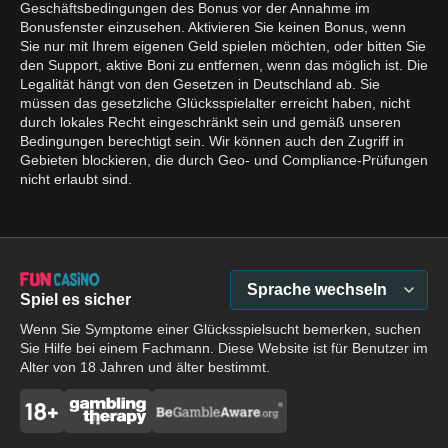
Geschäftsbedingungen des Bonus vor der Annahme im
Bonusfenster einzusehen. Aktivieren Sie keinen Bonus, wenn
Sie nur mit Ihrem eigenen Geld spielen möchten, oder bitten Sie
den Support, aktive Boni zu entfernen, wenn das möglich ist. Die
Legalität hängt von den Gesetzen in Deutschland ab. Sie
müssen das gesetzliche Glücksspielalter erreicht haben, nicht
durch lokales Recht eingeschränkt sein und gemäß unseren
Bedingungen berechtigt sein. Wir können auch den Zugriff in
Gebieten blockieren, die durch Geo- und Compliance-Prüfungen
nicht erlaubt sind.
Sprache wechseln
Spiel es sicher
Wenn Sie Symptome einer Glücksspielsucht bemerken, suchen
Sie Hilfe bei einem Fachmann. Diese Website ist für Benutzer im
Alter von 18 Jahren und älter bestimmt.