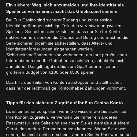
Ein sicherer Weg, sich anzumelden und Ihre Identität als
Spieler zu verifizieren, macht das Glücksspiel sicherer
Bei Fun Casino sind sicherer Zugang und zuverlässige
Identitätsprüfungen wichtige Teile des verantwortungsvollen
Spielens. Sie helfen sicherzustellen, dass nur Sie Ihr Konto
nutzen können, senken die Chance auf Betrug und machen die
Seite sicherer, indem sie sicherstellen, dass Alters- und
Identitätsanforderungen eingehalten werden.
Sicherheitsmaßnahmen sind vorhanden, um Ihre persönlichen
Informationen und Ihr Guthaben zu schützen, sobald Sie sich
anmelden. Das gilt, egal ob Sie zum Spaß oder mit einem
größeren Budget von €100 oder €500 spielen.
Das hilft, das Teilen von Konten zu stoppen und stellt sicher,
dass nur der rechtmäßige Kontoinhaber Zahlungen vornimmt.
Tipps für den sicheren Zugriff auf Ihr Fun Casino Konto
Es ist einfacher zu spielen, wenn Sie wissen, wie Sie sicher auf
Ihre Konten zugreifen. Verwenden Sie immer ein anderes
Passwort für jede Seite und speichern Sie es niemals auf einem
Gerät, das andere Personen nutzen könnten. Wenn Sie etwas
sehen, das nicht richtig erscheint, ändern Sie Ihr Passwort sofort