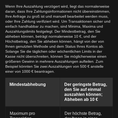
Wenn Ihre Auszahlung verzögert wird, liegt das normalerweise
daran, dass Ihre Zahlungsinformationen nicht übereinstimmen,
Ihre Anfrage zu groß ist und manuell bearbeitet werden muss,
oder Ihre Zahlung verifiziert wird. Um Transaktionen sicher und
einfach handhabbar zu machen, sind Minima, Maxima und
Auszahlungslimits festgelegt. Der Mindestbetrag, den Sie
abheben können, beträgt normalerweise 10 €, und der
Höchstbetrag, den Sie abheben können, hängt von der von
Ihnen genutzten Methode und dem Status Ihres Kontos ab.
Solange Sie die täglichen oder wöchentlichen Limits in der
Kasse nicht überschreiten, können Sie möglicherweise einen
größeren Gewinn in mehrere Auszahlungen aufteilen. Zum
Beispiel könnten Sie zwei Auszahlungen von 500 € anstelle
einer von 1000 € beantragen.
Mindestabhebung
Der geringste Betrag,
den Sie auf einmal
auszahlen können;
Abheben ab 10 €
Maximum pro
Der höchste Betrag,