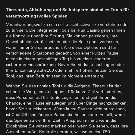
Time-outs, Abkühlung und Selbstsperre sind alles Tools für
verantwortungsvolles Spielen
Verantwortungsvoll zu sein sollte nicht schwer zu verstehen oder
zu tun sein. Die integrierten Tools bei Fun Casino geben Ihnen
die Kontrolle über Ihre Sitzung. Sie können pausieren, Ihre
Gewohnheiten zurücksetzen oder die Seite ganz verlassen,
wann immer Sie es brauchen. Alle diese Optionen sind für
verschiedene Situationen gedacht, von einer kurzen Pause
mitten in einem geschäftigen Tag bis zu einer längeren,
sichereren Einschränkung. Bevor Sie Verluste nachjagen oder
Ihre Einzahlung auf €100 oder mehr erhöhen, nutzen Sie das
Tool, das Ihren Bedürfnissen im Moment entspricht.
Wählen Sie das richtige Tool für die Aufgabe. Timeout ist der
schnellste Weg, um zu stoppen. Für kurze Zeit verhindert es,
dass Personen auf Ihr Konto zugreifen, und gibt Ihnen die
Chance, eine Pause einzulegen und über Dinge nachzudenken,
bevor Sie zurückkehren. Wenn kurze Pausen nicht ausreichen,
ist Cool Off eine längere Pause, die helfen kann. Es hilft, wenn
das Spielen zu viel Ihrer Zeit in Anspruch nimmt, wenn die
Ergebnisse Sie wütend machen oder wenn Sie sehen, dass Ihre
Ausgaben außer Kontrolle geraten, wie wenn eine €50