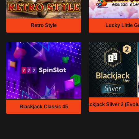
Retro Style
Lucky Little 
Blackjack Silver 2 (Evo
Blackjack Classic 45