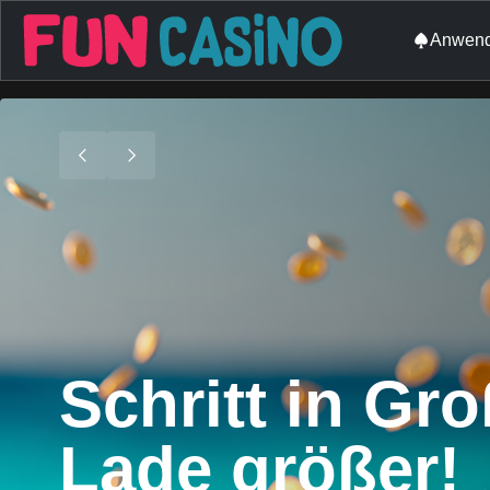
Anwen
Schritt in Gro
Lade größer!