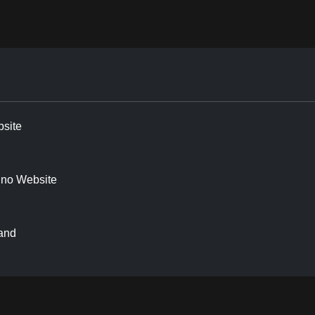
bsite
sino Website
and
eit