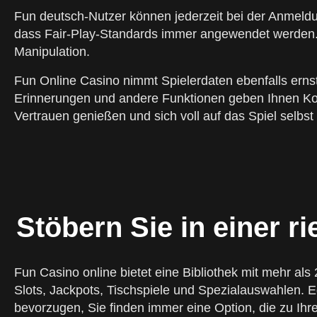
Fun deutsch-Nutzer können jederzeit bei der Anmeldung
dass Fair-Play-Standards immer angewendet werden. J
Manipulation.
Fun Online Casino nimmt Spielerdaten ebenfalls ernst. 
Erinnerungen und andere Funktionen geben Ihnen Ko
Vertrauen genießen und sich voll auf das Spiel selbst
Stöbern Sie in einer r
Fun Casino online bietet eine Bibliothek mit mehr al
Slots, Jackpots, Tischspiele und Spezialauswahlen. 
bevorzugen, Sie finden immer eine Option, die zu Ihr