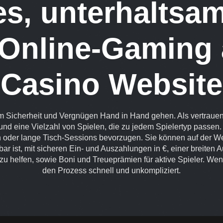
es, unterhaltsa
Online-Gaming 
Casino Website
dem Sicherheit und Vergnügen Hand in Hand gehen. Als vertraue
und eine Vielzahl von Spielen, die zu jedem Spielertyp passen
n oder lange Tisch-Sessions bevorzugen. Sie können auf der Web
ar ist, mit sicheren Ein- und Auszahlungen in €, einer breiten A
 zu helfen, sowie Boni und Treueprämien für aktive Spieler. Wen
den Prozess schnell und unkompliziert.