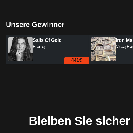
Unsere Gewinner
Sonya Blackjack
Sails O
Oninycan
Frenzy
99€
Bleiben Sie sicher