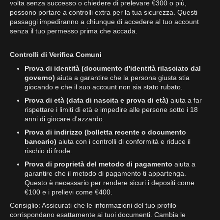
volta senza successo o chiedere di prelevare €300 o più,
possono portare a controlli extra per la tua sicurezza. Questi
passaggi impediranno a chiunque di accedere al tuo account
senza il tuo permesso prima che accada.
Controlli di Verifica Comuni
Prova di identità (documento d'identità rilasciato dal
governo)
aiuta a garantire che la persona giusta stia
giocando e che il suo account non sia stato rubato.
Prova di età (data di nascita e prova di età)
aiuta a far
rispettare i limiti di età e impedire alle persone sotto i 18
anni di giocare d'azzardo.
Prova di indirizzo (bolletta recente o documento
bancario)
aiuta con i controlli di conformità e riduce il
rischio di frode.
Prova di proprietà del metodo di pagamento
aiuta a
garantire che il metodo di pagamento ti appartenga.
Questo è necessario per rendere sicuri i depositi come
€100 e i prelievi come €400.
Consiglio: Assicurati che le informazioni del tuo profilo
corrispondano esattamente ai tuoi documenti. Cambia le