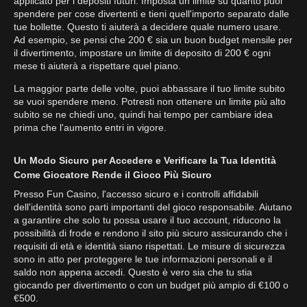
applicato per i depositi futuri. Imposta un limite su quanto puoi
spendere per cose divertenti e tieni quell'importo separato dalle
tue bollette. Questo ti aiuterà a decidere quale numero usare.
Ad esempio, se pensi che 200 € sia un buon budget mensile per
il divertimento, impostare un limite di deposito di 200 € ogni
mese ti aiuterà a rispettare quel piano.
La maggior parte delle volte, puoi abbassare il tuo limite subito
se vuoi spendere meno. Potresti non ottenere un limite più alto
subito se ne chiedi uno, quindi hai tempo per cambiare idea
prima che l'aumento entri in vigore.
Un Modo Sicuro per Accedere e Verificare la Tua Identità
Come Giocatore Rende il Gioco Più Sicuro
Presso Fun Casino, l'accesso sicuro e i controlli affidabili
dell'identità sono parti importanti del gioco responsabile. Aiutano
a garantire che solo tu possa usare il tuo account, riducono la
possibilità di frode e rendono il sito più sicuro assicurando che i
requisiti di età e identità siano rispettati. Le misure di sicurezza
sono in atto per proteggere le tue informazioni personali e il
saldo non appena accedi. Questo è vero sia che tu stia
giocando per divertimento o con un budget più ampio di €100 o
€500.