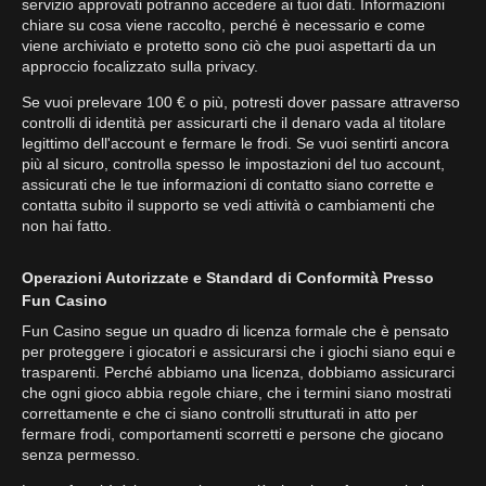
servizio approvati potranno accedere ai tuoi dati. Informazioni
chiare su cosa viene raccolto, perché è necessario e come
viene archiviato e protetto sono ciò che puoi aspettarti da un
approccio focalizzato sulla privacy.
Se vuoi prelevare 100 € o più, potresti dover passare attraverso
controlli di identità per assicurarti che il denaro vada al titolare
legittimo dell'account e fermare le frodi. Se vuoi sentirti ancora
più al sicuro, controlla spesso le impostazioni del tuo account,
assicurati che le tue informazioni di contatto siano corrette e
contatta subito il supporto se vedi attività o cambiamenti che
non hai fatto.
Operazioni Autorizzate e Standard di Conformità Presso
Fun Casino
Fun Casino segue un quadro di licenza formale che è pensato
per proteggere i giocatori e assicurarsi che i giochi siano equi e
trasparenti. Perché abbiamo una licenza, dobbiamo assicurarci
che ogni gioco abbia regole chiare, che i termini siano mostrati
correttamente e che ci siano controlli strutturati in atto per
fermare frodi, comportamenti scorretti e persone che giocano
senza permesso.