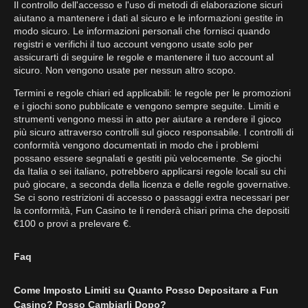
Il controllo dell'accesso e l'uso di metodi di elaborazione sicuri
aiutano a mantenere i dati al sicuro e le informazioni gestite in
modo sicuro. Le informazioni personali che fornisci quando
registri e verifichi il tuo account vengono usate solo per
assicurarti di seguire le regole e mantenere il tuo account al
sicuro. Non vengono usate per nessun altro scopo.
Termini e regole chiari ed applicabili: le regole per le promozioni
e i giochi sono pubblicate e vengono sempre seguite. Limiti e
strumenti vengono messi in atto per aiutare a rendere il gioco
più sicuro attraverso controlli sul gioco responsabile. I controlli di
conformità vengono documentati in modo che i problemi
possano essere segnalati e gestiti più velocemente. Se giochi
da Italia o sei italiano, potrebbero applicarsi regole locali su chi
può giocare, a seconda della licenza e delle regole governative.
Se ci sono restrizioni di accesso o passaggi extra necessari per
la conformità, Fun Casino te li renderà chiari prima che depositi
€100 o provi a prelevare €.
Faq
Come Imposto Limiti su Quanto Posso Depositare a Fun
Casino? Posso Cambiarli Dopo?