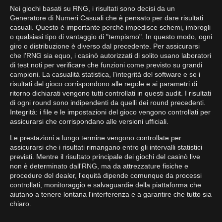
Nei giochi basati su RNG, i risultati sono decisi da un
Generatore di Numeri Casuali che è pensato per dare risultati
casuali. Questo è importante perché impedisce schemi, imbrogli
o qualsiasi tipo di vantaggio di "tempismo". In questo modo, ogni
giro o distribuzione è diverso dal precedente. Per assicurarsi
che l'RNG sia equo, i casinò autorizzati di solito usano laboratori
di test noti per verificare che funzioni come previsto su grandi
campioni. La casualità statistica, l'integrità del software e se i
risultati del gioco corrispondono alle regole e ai parametri di
ritorno dichiarati vengono tutti controllati in questi audit. I risultati
di ogni round sono indipendenti da quelli dei round precedenti.
Integrità: i file e le impostazioni del gioco vengono controllati per
assicurarsi che corrispondano alle versioni ufficiali.
Le prestazioni a lungo termine vengono controllate per
assicurarsi che i risultati rimangano entro gli intervalli statistici
previsti. Mentre il risultato principale dei giochi del casinò live
non è determinato dall'RNG, ma da attrezzature fisiche e
procedure del dealer, l'equità dipende comunque da processi
controllati, monitoraggio e salvaguardie della piattaforma che
aiutano a tenere lontana l'interferenza e a garantire che tutto sia
chiaro.