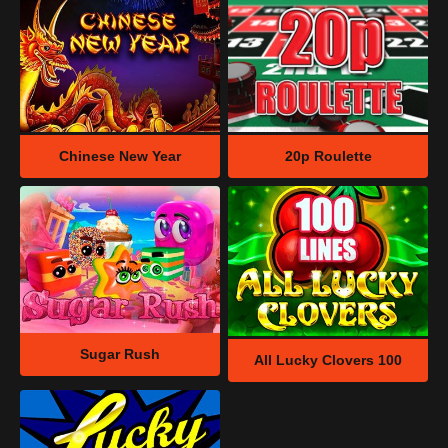
Chinese New Year
20p Roulette
Sugar Rush
All Lucky Clovers 100