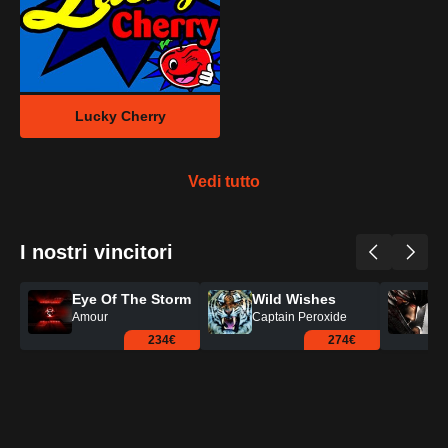
Lucky Cherry
Vedi tutto
I nostri vincitori
Eye Of The Storm
Wild Wishes
Su
Amour
Captain Peroxide
Ru
234€
274€