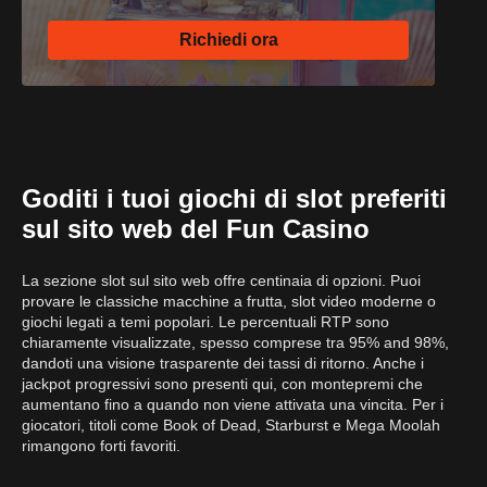
Richiedi ora
Goditi i tuoi giochi di slot preferiti
sul sito web del Fun Casino
La sezione slot sul sito web offre centinaia di opzioni. Puoi
provare le classiche macchine a frutta, slot video moderne o
giochi legati a temi popolari. Le percentuali RTP sono
chiaramente visualizzate, spesso comprese tra 95% and 98%,
dandoti una visione trasparente dei tassi di ritorno. Anche i
jackpot progressivi sono presenti qui, con montepremi che
aumentano fino a quando non viene attivata una vincita. Per i
giocatori, titoli come Book of Dead, Starburst e Mega Moolah
rimangono forti favoriti.