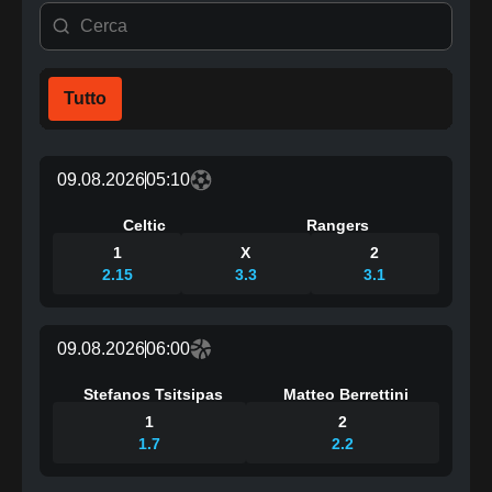
Tutto
09.08.2026
05:10
Celtic
Rangers
1
X
2
2.15
3.3
3.1
09.08.2026
06:00
Stefanos Tsitsipas
Matteo Berrettini
1
2
1.7
2.2