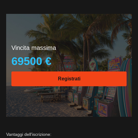
Vincita massima
69500 €
Registrati
Vantaggi dell'iscrizione: