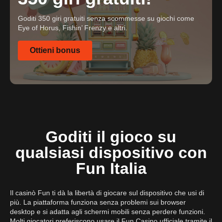
Goditi 350 giri gratuiti senza scommesse su giochi come
Eye of Horus, Fishin’ Frenzy e altri.
Ottieni bonus
Goditi il gioco su
qualsiasi dispositivo con
Fun Italia
Il casinò Fun ti dà la libertà di giocare sul dispositivo che usi di
più. La piattaforma funziona senza problemi sui browser
desktop e si adatta agli schermi mobili senza perdere funzioni.
Molti giocatori preferiscono usare il Fun Casino ufficiale tramite il