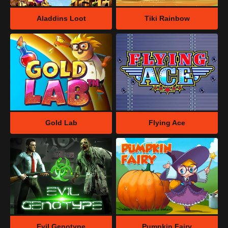
Aladdins Loot
Tiki Rainbow
Gold Lab
Eastern Emeralds
Evil Genotype
Pumpkin Fairy