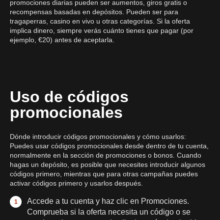
promociones diarias pueden ser aumentos, giros gratis o
recompensas basadas en depósitos. Pueden ser para
tragaperras, casino en vivo u otras categorías. Si la oferta
implica dinero, siempre verás cuánto tienes que pagar (por
ejemplo, €20) antes de aceptarla.
Uso de códigos
promocionales
Dónde introducir códigos promocionales y cómo usarlos:
Puedes usar códigos promocionales desde dentro de tu cuenta,
normalmente en la sección de promociones o bonos. Cuando
hagas un depósito, es posible que necesites introducir algunos
códigos primero, mientras que para otras campañas puedes
activar códigos primero y usarlos después.
Accede a tu cuenta y haz clic en Promociones.
Comprueba si la oferta necesita un código o se