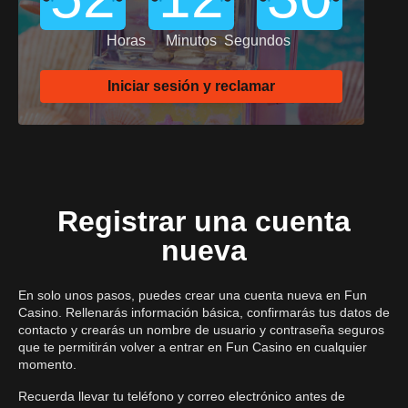
Horas
Minutos
Segundos
Iniciar sesión y reclamar
Registrar una cuenta
nueva
En solo unos pasos, puedes crear una cuenta nueva en Fun
Casino. Rellenarás información básica, confirmarás tus datos de
contacto y crearás un nombre de usuario y contraseña seguros
que te permitirán volver a entrar en Fun Casino en cualquier
momento.
Recuerda llevar tu teléfono y correo electrónico antes de