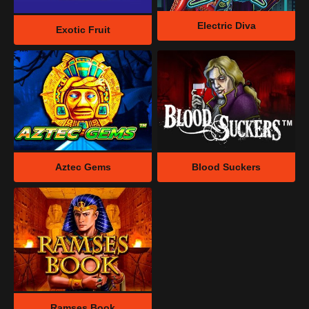
Electric Diva
Exotic Fruit
Aztec Gems
Blood Suckers
Ramses Book