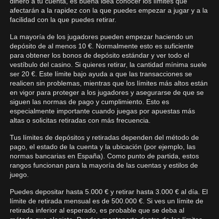
dinero a tu cuenta, es buena idea conocer los límites que
afectarán a la rapidez con la que puedes empezar a jugar y a la
facilidad con la que puedes retirar.
La mayoría de los jugadores pueden empezar haciendo un
depósito de al menos 10 €. Normalmente esto es suficiente
para obtener los bonos de depósito estándar y ver todo el
vestíbulo del casino. Si quieres retirar, la cantidad mínima suele
ser 20 €. Este límite bajo ayuda a que las transacciones se
realicen sin problemas, mientras que los límites más altos están
en vigor para proteger a los jugadores y asegurarse de que se
siguen las normas de pago y cumplimiento. Esto es
especialmente importante cuando juegas por apuestas más
altas o solicitas retiradas con más frecuencia.
Tus límites de depósitos y retiradas dependen del método de
pago, el estado de la cuenta y la ubicación (por ejemplo, las
normas bancarias en España). Como punto de partida, estos
rangos funcionan para la mayoría de las cuentas y estilos de
juego.
Puedes depositar hasta 5.000 € y retirar hasta 3.000 € al día. El
límite de retirada mensual es de 500.000 €. Si ves un límite de
retirada inferior al esperado, es probable que se deba al