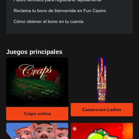
Reclama tu bono de bienvenida en Fun Casino
Cómo obtener el bono en tu cuenta
Uso de códigos promocionales
Métodos de depósito en Fun Casino
Juegos principales
Sacar dinero de Fun Casino: cómo hacerlo de forma
segura
Depósito mínimo, retiradas máximas y requisitos de
apuesta
Inicio de sesión móvil en Fun Casino
Pasos para iniciar sesión en iOS, Android y
navegadores móviles
Johnny Cash
Craps online