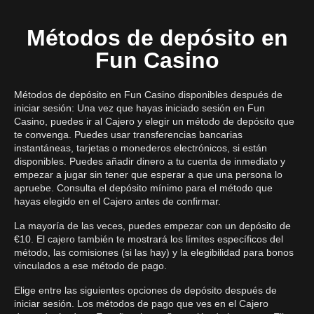
Métodos de depósito en
Fun Casino
Métodos de depósito en Fun Casino disponibles después de
iniciar sesión: Una vez que hayas iniciado sesión en Fun
Casino, puedes ir al Cajero y elegir un método de depósito que
te convenga. Puedes usar transferencias bancarias
instantáneas, tarjetas o monederos electrónicos, si están
disponibles. Puedes añadir dinero a tu cuenta de inmediato y
empezar a jugar sin tener que esperar a que una persona lo
apruebe. Consulta el depósito mínimo para el método que
hayas elegido en el Cajero antes de confirmar.
La mayoría de las veces, puedes empezar con un depósito de
€10. El cajero también te mostrará los límites específicos del
método, las comisiones (si las hay) y la elegibilidad para bonos
vinculados a ese método de pago.
Elige entre las siguientes opciones de depósito después de
iniciar sesión. Los métodos de pago que ves en el Cajero