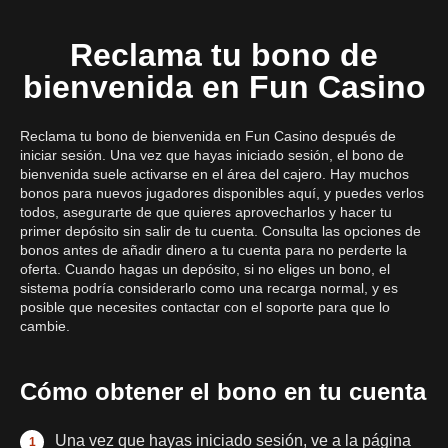
Reclama tu bono de
bienvenida en Fun Casino
Reclama tu bono de bienvenida en Fun Casino después de
iniciar sesión. Una vez que hayas iniciado sesión, el bono de
bienvenida suele activarse en el área del cajero. Hay muchos
bonos para nuevos jugadores disponibles aquí, y puedes verlos
todos, asegurarte de que quieres aprovecharlos y hacer tu
primer depósito sin salir de tu cuenta. Consulta las opciones de
bonos antes de añadir dinero a tu cuenta para no perderte la
oferta. Cuando hagas un depósito, si no eliges un bono, el
sistema podría considerarlo como una recarga normal, y es
posible que necesites contactar con el soporte para que lo
cambie.
Cómo obtener el bono en tu cuenta
Una vez que hayas iniciado sesión, ve a la página