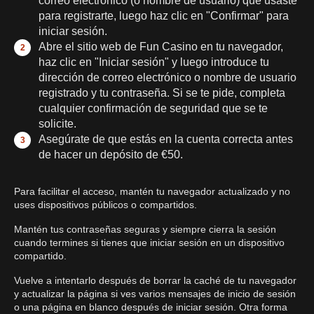
correo electrónico (o nombre de usuario) que usaste
para registrarte, luego haz clic en "Confirmar" para
iniciar sesión.
Abre el sitio web de Fun Casino en tu navegador,
haz clic en "Iniciar sesión" y luego introduce tu
dirección de correo electrónico o nombre de usuario
registrado y tu contraseña. Si se te pide, completa
cualquier confirmación de seguridad que se te
solicite.
Asegúrate de que estás en la cuenta correcta antes
de hacer un depósito de €50.
Para facilitar el acceso, mantén tu navegador actualizado y no
uses dispositivos públicos o compartidos.
Mantén tus contraseñas seguras y siempre cierra la sesión
cuando termines si tienes que iniciar sesión en un dispositivo
compartido.
Vuelve a intentarlo después de borrar la caché de tu navegador
y actualizar la página si ves varios mensajes de inicio de sesión
o una página en blanco después de iniciar sesión. Otra forma