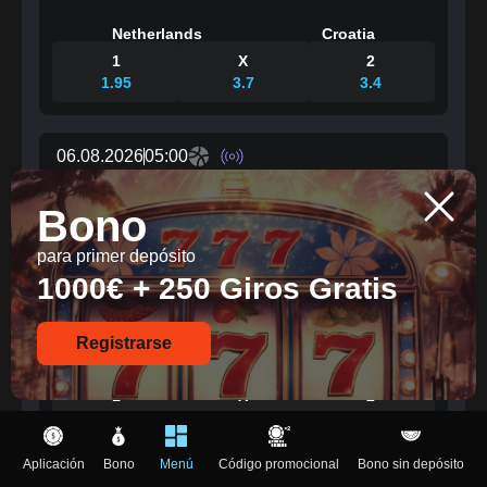
Netherlands
Croatia
1
X
2
1.95
3.7
3.4
06.08.2026
05:00
Golden State
Chicago Bulls
Bono
1
X
2
1.88
3.5
2.2
para primer depósito
1000€ + 250 Giros Gratis
06.08.2026
09:50
Registrarse
Lakers
Brooklyn Nets
1
X
2
1.8
3.2
2.05
Aplicación
Bono
Menú
Código promocional
Bono sin depósito